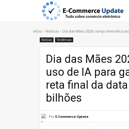
Início
Notícias
Dia das Mães 2026: varejo intensifica uso
Notícias
Tendências
Dia das Mães 202
uso de IA para g
reta final da dat
bilhões
Por
E-Commerce Uptate