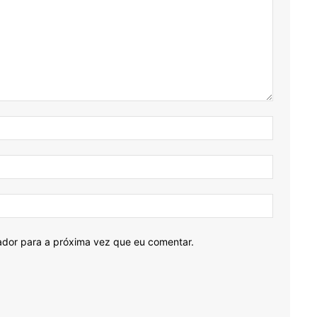
Nome:*
E-
mail:*
Site:
ador para a próxima vez que eu comentar.