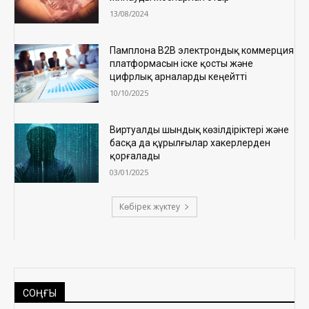
13/08/2024
Памплона B2B электрондық коммерция
платформасын іске қосты және
цифрлық арналарды кеңейтті
10/10/2025
Виртуалды шындық көзілдіріктері және
басқа да құрылғылар хакерлерден
қорғалады
03/01/2025
Көбірек жүктеу
СОҢҒЫ