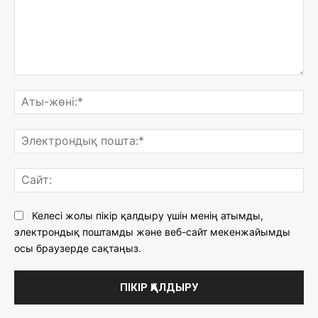
Түсініктеме:
Ат
жөн
Эл
по
Са
Келесі жолы пікір қалдыру үшін менің атымды,
электрондық поштамды және веб-сайт мекенжайымды
осы браузерде сақтаңыз.