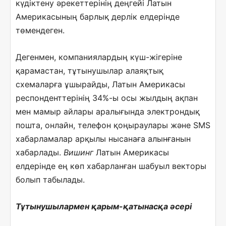
күдіктену әрекеттерінің деңгейі Латын
Америкасының барлық дерлік елдерінде
төмендеген.
Дегенмен, компаниялардың күш-жігеріне
қарамастан, тұтынушылар алаяқтық
схемаларға ұшырайды, Латын Америкасы
респонденттерінің 34%-ы осы жылдың ақпан
мен мамыр айлары аралығында электрондық
пошта, онлайн, телефон қоңыраулары және SMS
хабарламалар арқылы нысанаға алынғанын
хабарлады.
Вишинг
Латын Америкасы
елдерінде ең көп хабарланған шабуыл векторы
болып табылады.
Тұтынушылармен қарым-қатынасқа әсері