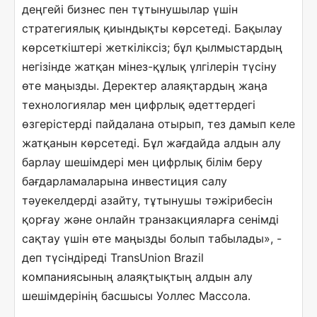
деңгейі бизнес пен тұтынушылар үшін
стратегиялық қиындықты көрсетеді. Бақылау
көрсеткіштері жеткіліксіз; бұл қылмыстардың
негізінде жатқан мінез-құлық үлгілерін түсіну
өте маңызды. Деректер алаяқтардың жаңа
технологиялар мен цифрлық әдеттердегі
өзгерістерді пайдалана отырып, тез дамып келе
жатқанын көрсетеді. Бұл жағдайда алдын алу
барлау шешімдері мен цифрлық білім беру
бағдарламаларына инвестиция салу
тәуекелдерді азайту, тұтынушы тәжірибесін
қорғау және онлайн транзакцияларға сенімді
сақтау үшін өте маңызды болып табылады», -
деп түсіндіреді TransUnion Brazil
компаниясының алаяқтықтың алдын алу
шешімдерінің басшысы Уоллес Массола.