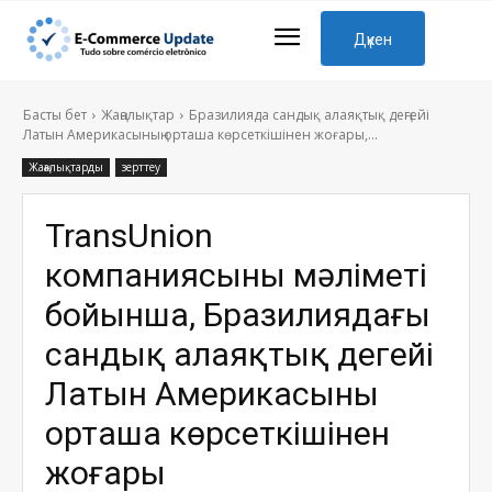
Дүкен
Басты бет
Жаңалықтар
Бразилияда сандық алаяқтық деңгейі
Латын Америкасының орташа көрсеткішінен жоғары,...
Жаңалықтарды
зерттеу
TransUnion
компаниясының мәліметі
бойынша, Бразилиядағы
сандық алаяқтық деңгейі
Латын Америкасының
орташа көрсеткішінен
жоғары