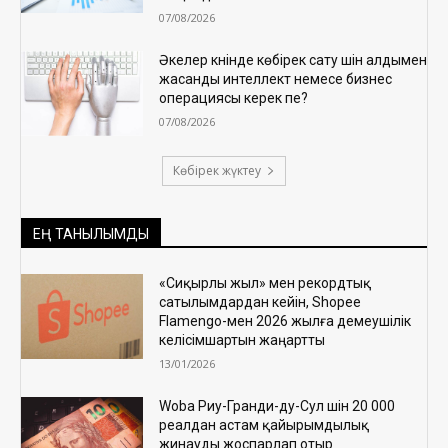
07/08/2026
Әкелер күнінде көбірек сату үшін алдымен
жасанды интеллект немесе бизнес
операциясы керек пе?
07/08/2026
Көбірек жүктеу
ЕҢ ТАНЫЛЫМДЫ
«Сиқырлы жыл» мен рекордтық
сатылымдардан кейін, Shopee
Flamengo-мен 2026 жылға демеушілік
келісімшартын жаңартты
13/01/2026
Woba Риу-Гранди-ду-Сул үшін 20 000
реалдан астам қайырымдылық
жинауды жоспарлап отыр