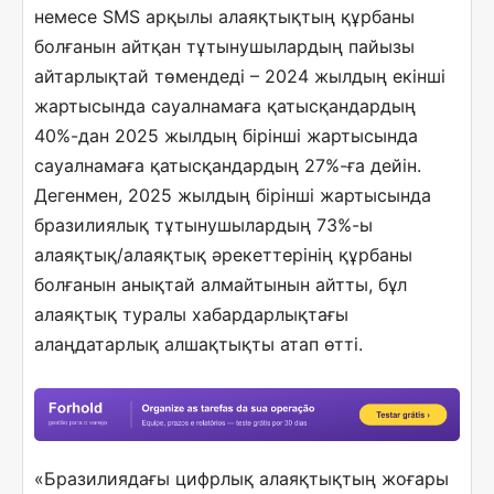
немесе SMS арқылы алаяқтықтың құрбаны
болғанын айтқан тұтынушылардың пайызы
айтарлықтай төмендеді – 2024 жылдың екінші
жартысында сауалнамаға қатысқандардың
40%-дан 2025 жылдың бірінші жартысында
сауалнамаға қатысқандардың 27%-ға дейін.
Дегенмен, 2025 жылдың бірінші жартысында
бразилиялық тұтынушылардың 73%-ы
алаяқтық/алаяқтық әрекеттерінің құрбаны
болғанын анықтай алмайтынын айтты, бұл
алаяқтық туралы хабардарлықтағы
алаңдатарлық алшақтықты атап өтті.
«Бразилиядағы цифрлық алаяқтықтың жоғары