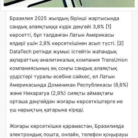
Бразилия 2025 жылдың бірінші жартысында
сандық алаяқтыққа күдік деңгейі 3,8%
[1]
көрсетті, бұл талданған Латын Америкасы
елдері үшін 2,8% көрсеткішінен асып түсті.
[2]
DataTech ретінде жұмыс істейтін жаһандық
ақпараттық-аналитикалық компания TransUnion
компаниясының ең соңғы сандық алаяқтық
үрдістері туралы есебіне сәйкес, ел Латын
Америкасында Доминикан Республикасы (8,6%)
және Никарагуа (2,9%) сияқты аймақтағы
орташа деңгейден жоғары көрсеткіштерге ие
үш нарықтың қатарына кіреді.
Жоғары көрсеткішке қарамастан, Бразилияда
электрондық пошта, онлайн, телефон қоңырауы