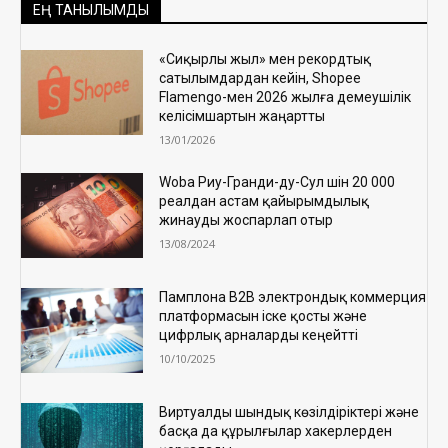
ЕҢ ТАНЫЛЫМДЫ
«Сиқырлы жыл» мен рекордтық
сатылымдардан кейін, Shopee
Flamengo-мен 2026 жылға демеушілік
келісімшартын жаңартты
13/01/2026
Woba Риу-Гранди-ду-Сул үшін 20 000
реалдан астам қайырымдылық
жинауды жоспарлап отыр
13/08/2024
Памплона B2B электрондық коммерция
платформасын іске қосты және
цифрлық арналарды кеңейтті
10/10/2025
Виртуалды шындық көзілдіріктері және
басқа да құрылғылар хакерлерден