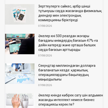
Зерттеулерге сәйкес, әрбір үшінші
тұтынушы сауда жасағанда физикалық
дүкендер мен электрондық
коммерцияны біріктіреді
07/08/2026
Әкелер күні 500 реалдан жоғары
бағадағы өнімдердің бағасын 47%-ға
дейін көтереді және орташа бөлшек
сауда бағасын арттырады
07/08/2026
Секундтар миллиондаған долларға
бағаланатын кезде: қаржылық
операциялардағы бақылаудың
маңыздылығы
07/08/2026
Әкелер күнінде көбірек сату үшін алдымен
жасанды интеллект немесе бизнес
операциясы керек пе?