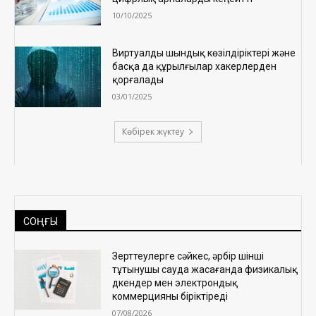
10/10/2025
Виртуалды шындық көзілдіріктері және
басқа да құрылғылар хакерлерден
қорғалады
03/01/2025
Көбірек жүктеу
СОҢҒЫ
Зерттеулерге сәйкес, әрбір үшінші
тұтынушы сауда жасағанда физикалық
дүкендер мен электрондық
коммерцияны біріктіреді
07/08/2026