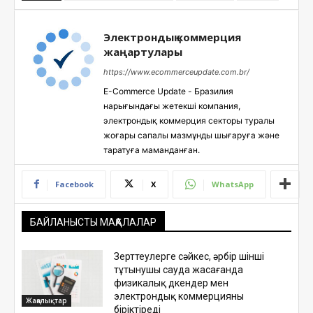
Электрондық коммерция
жаңартулары
https://www.ecommerceupdate.com.br/
E-Commerce Update - Бразилия
нарығындағы жетекші компания,
электрондық коммерция секторы туралы
жоғары сапалы мазмұнды шығаруға және
таратуға маманданған.
Facebook
X
WhatsApp
БАЙЛАНЫСТЫ МАҚАЛАЛАР
Зерттеулерге сәйкес, әрбір үшінші
тұтынушы сауда жасағанда
физикалық дүкендер мен
электрондық коммерцияны
Жаңалықтар
біріктіреді