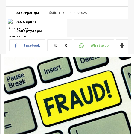
Электрондық
бойынша
10/12/2025
коммерция
жаңартулары
Facebook
X
WhatsApp