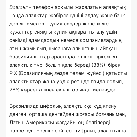
Вишинг
– телефон арқылы жасалатын алаяқтық
, онда алаяқтар жәбірленушіні алдау және банк
деректемелері, құпия сөздер және жеке
құжаттар сияқты құпия ақпаратты алу үшін
сенімді адамдардың немесе компаниялардың
атын жамылып, нысанаға алынғанын айтқан
бразилиялықтар арасында ең көп тіркелген
алаяқтық түрі болып қала береді (38%), бірақ
PIX (Бразилияның лезде төлем жүйесі) қатысты
алаяқтықтар жаңа үрдіс ретінде пайда болып,
28% көрсеткішпен екінші орынды иеленуде.
Бразилияда цифрлық алаяқтыққа күдіктену
деңгейі орташа деңгейден жоғары болғанымен,
Латын Америкасы жағдайы оң белгілерді
көрсетеді. Есепке сәйкес, цифрлық алаяқтыққа