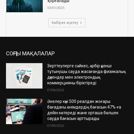
қорғалады
03/01/2025
Көбірек жүктеу
СОҢҒЫ МАҚАЛАЛАР
Зерттеулерге сәйкес, әрбір үшінші
тұтынушы сауда жасағанда физикалық
дүкендер мен электрондық
коммерцияны біріктіреді
07/08/2026
Әкелер күні 500 реалдан жоғары
бағадағы өнімдердің бағасын 47%-ға
дейін көтереді және орташа бөлшек
сауда бағасын арттырады
07/08/2026