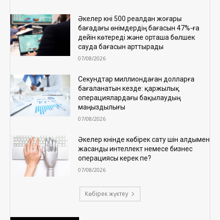
Әкелер күні 500 реалдан жоғары
бағадағы өнімдердің бағасын 47%-ға
дейін көтереді және орташа бөлшек
сауда бағасын арттырады
07/08/2026
Секундтар миллиондаған долларға
бағаланатын кезде: қаржылық
операциялардағы бақылаудың
маңыздылығы
07/08/2026
Әкелер күнінде көбірек сату үшін алдымен
жасанды интеллект немесе бизнес
операциясы керек пе?
07/08/2026
Көбірек жүктеу