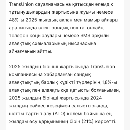
TransUnion сауалнамасына қатысқан әлемдік
тұтынушылардың жартысына жуығы немесе
48%-ы 2025 жылдың ақпан мен мамыр айлары
аралығында электрондық пошта, онлайн,
телефон қоңыраулары немесе SMS арқылы
алаяқтық схемаларының нысанасына
айналғанын айтты.
2025 жылдың бірінші жартысында TransUnion
компаниясына хабарланған сандық
алаяқтықтың барлық күдікті түрлерінің 1,8%-ы
алаяқтық пен алаяқтыққа қатысты болғанымен,
2025 жылдың бірінші жартысында 2024
жылдың сәйкес кезеңімен салыстырғанда,
шотты тартып алу (ATO) көлемі бойынша ең
жылдам өсу қарқынының бірін (21%) көрсетті.