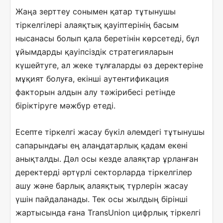
Жаңа зерттеу сонымен қатар тұтынушы
тіркелгілері алаяқтық қауіптерінің басым
нысанасы болып қала беретінін көрсетеді, бұл
ұйымдарды қауіпсіздік стратегияларын
күшейтуге, ал жеке тұлғаларды өз деректеріне
мұқият болуға, екінші аутентификация
факторын алдын алу тәжірибесі ретінде
біріктіруге мәжбүр етеді.
Есепте тіркелгі жасау бүкіл әлемдегі тұтынушы
сапарындағы ең алаңдатарлық қадам екені
анықталды. Дәл осы кезде алаяқтар ұрланған
деректерді әртүрлі секторларда тіркелгілер
ашу және барлық алаяқтық түрлерін жасау
үшін пайдаланады. Тек осы жылдың бірінші
жартысында ғана TransUnion цифрлық тіркелгі