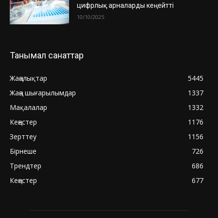
цифрлық арналарды кеңейтті
10/10/2025
Танымал санаттар
Жаңалықтар
5445
Жаңа шығарылымдар
1337
Мақалалар
1332
Кеңестер
1176
Зерттеу
1156
Бірнеше
726
Трендтер
686
Кеңестер
677