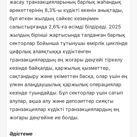
жасау транзакцияларының барлық жаһандық
әрекеттерінің 8,3%-ы күдікті екенін анықтады,
бұл өткен жылдың сәйкес кезеңімен
салыстырғанда 2,6%-ға өсімді білдіреді. 2025
жылдың бірінші жартысында талданған барлық
секторлар бойынша тұтынушы өмірлік циклінде
цифрлық алаяқтыққа күдіктенген
транзакциялардың ең жоғары деңгейі тіркелу
кезінде байқалды, қаржылық қызметтер,
сақтандыру және үкіметтен басқа, олар үшін ең
үлкен алаңдаушылық қаржылық операциялар
кезінде туындайды. Бұл секторлар үшін сатып
алулар, ақша алу және депозиттер сияқты
транзакциялар күдікті транзакциялардың ең
жоғары деңгейіне ие болды.
Әдістеме