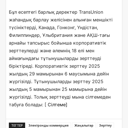
Бұл есептегі барлық деректер TransUnion
жаһандық барлау желісінен алынған меншікті
түсініктерді, Канада, Гонконг, Үндістан,
Филиппиндер, Ұлыбритания және АҚШ-тағы
арнайы тапсырыс бойынша корпоративтік
зерттеулерді және әлемнің 18 елі мен
аймағындағы тұтынушыларды зерттеуді
біріктіреді. Корпоративтік зерттеу 2025
жылдың 29 мамырынан 6 маусымына дейін
жүргізілді. Тұтынушыларды зерттеу 2025
жылдың 5 мамырынан 25 мамырына дейін
жүргізілді. Толық зерттеуді мына сілтемеден
табуға болады: [
Сілтеме]
ТЕГТЕР
Электрондық коммерция
Жаңалықтар
Зерттеу