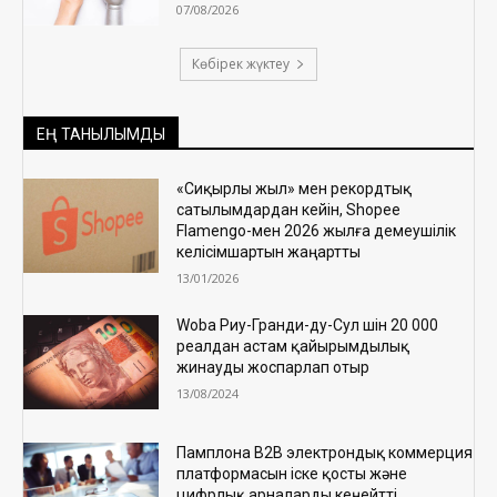
07/08/2026
Көбірек жүктеу
ЕҢ ТАНЫЛЫМДЫ
«Сиқырлы жыл» мен рекордтық
сатылымдардан кейін, Shopee
Flamengo-мен 2026 жылға демеушілік
келісімшартын жаңартты
13/01/2026
Woba Риу-Гранди-ду-Сул үшін 20 000
реалдан астам қайырымдылық
жинауды жоспарлап отыр
13/08/2024
Памплона B2B электрондық коммерция
платформасын іске қосты және
цифрлық арналарды кеңейтті