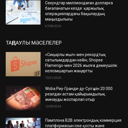
Секундтар миллиондаған долларға
бағаланатын кезде: қаржылық
операциялардағы бақылаудың
маңыздылығы
07/08/2026
ТАҢДАУЛЫ МӘСЕЛЕЛЕР
«Сиқырлы жыл» мен рекордтық
сатылымдардан кейін, Shopee
Flamengo-мен 2026 жылға демеушілік
келісімшартын жаңартты
13/01/2026
Woba Риу-Гранди-ду-Сул үшін 20 000
реалдан астам қайырымдылық
жинауды жоспарлап отыр
13/08/2024
Памплона B2B электрондық коммерция
платформасын іске қосты және