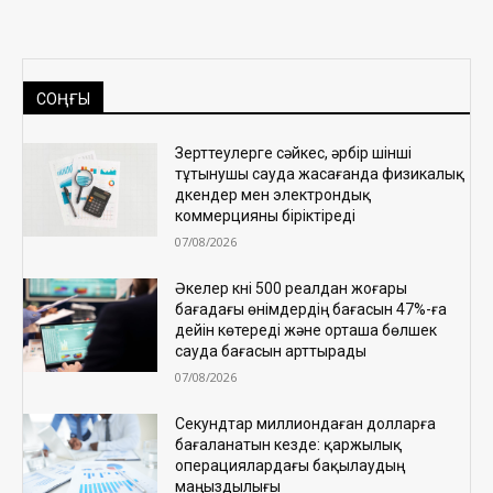
СОҢҒЫ
Зерттеулерге сәйкес, әрбір үшінші
тұтынушы сауда жасағанда физикалық
дүкендер мен электрондық
коммерцияны біріктіреді
07/08/2026
Әкелер күні 500 реалдан жоғары
бағадағы өнімдердің бағасын 47%-ға
дейін көтереді және орташа бөлшек
сауда бағасын арттырады
07/08/2026
Секундтар миллиондаған долларға
бағаланатын кезде: қаржылық
операциялардағы бақылаудың
маңыздылығы