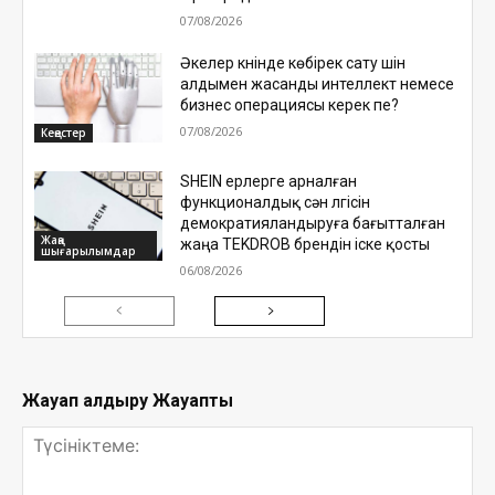
07/08/2026
Әкелер күнінде көбірек сату үшін
алдымен жасанды интеллект немесе
бизнес операциясы керек пе?
07/08/2026
Кеңестер
SHEIN ерлерге арналған
функционалдық сән үлгісін
демократияландыруға бағытталған
Жаңа
жаңа TEKDROB брендін іске қосты
шығарылымдар
06/08/2026
Жауап қалдыру Жауапты