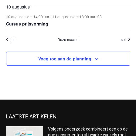
het
10 augustus
evene
10 augustus om 14:00 uur
-
11 augustus om 18:00 uur
-03
Cursus prijsvorming
juli
Deze maand
set
Voeg toe aan de planning
LAATSTE ARTIKELEN
Volgens onderzoek combineert een op de
drie consumenten al fysieke winkels met