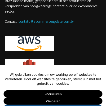
Braziliaanse markt, gespecialiseerd in het produceren en
verspreiden van hoogwaardige content over de e-commerce
sector.
Contact:
contato@ecommerceupdate.com.br
© E-Commerce Update 2024 - Alle rechten voorbehouden.
NL
NL