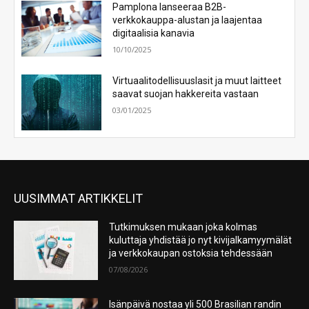
Pamplona lanseeraa B2B-
verkkokauppa-alustan ja laajentaa
digitaalisia kanavia
10/10/2025
Virtuaalitodellisuuslasit ja muut laitteet
saavat suojan hakkereita vastaan
03/01/2025
UUSIMMAT ARTIKKELIT
Tutkimuksen mukaan joka kolmas
kuluttaja yhdistää jo nyt kivijalkamyymälät
ja verkkokaupan ostoksia tehdessään
07/08/2026
Isänpäivä nostaa yli 500 Brasilian randin