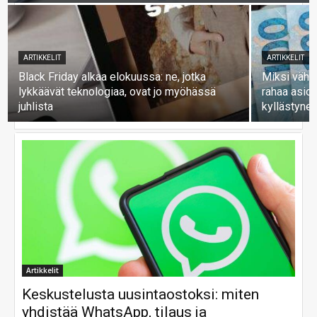
ARTIKKELIT
ARTIKKELIT
Black Friday alkaa elokuussa: ne, jotka
Miksi vähit
lykkäävät teknologiaa, ovat jo myöhässä
rahaa asioi
juhlista
kyllästyne
Artikkelit
Keskustelusta uusintaostoksi: miten
yhdistää WhatsApp, tilaus ja