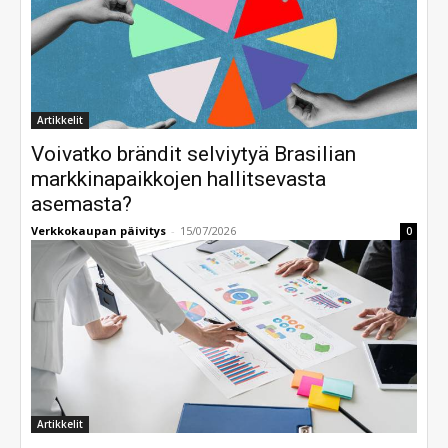
Artikkelit
Voivatko brändit selviytyä Brasilian
markkinapaikkojen hallitsevasta
asemasta?
Verkkokaupan päivitys
-
15/07/2026
0
Artikkelit