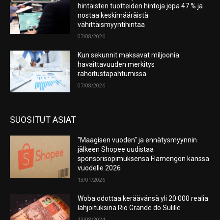
hintaisten tuotteiden hintoja jopa 47 % ja
nostaa keskimääräistä
vähittäismyyntihintaa
07/08/2026
Kun sekunnit maksavat miljoonia:
havaittavuuden merkitys
rahoitustapahtumissa
07/08/2026
SUOSITUT ASIAT
"Maagisen vuoden" ja ennätysmyynnin
jälkeen Shopee uudistaa
sponsorisopimuksensa Flamengon kanssa
vuodelle 2026
13/01/2026
Woba odottaa keräävänsä yli 20 000 realia
lahjoituksina Rio Grande do Sulille
13/08/2024