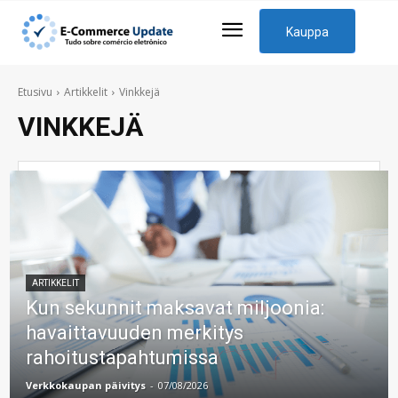
Kauppa
Etusivu
Artikkelit
Vinkkejä
VINKKEJÄ
ARTIKKELIT
Kun sekunnit maksavat miljoonia:
havaittavuuden merkitys
rahoitustapahtumissa
Verkkokaupan päivitys
-
07/08/2026