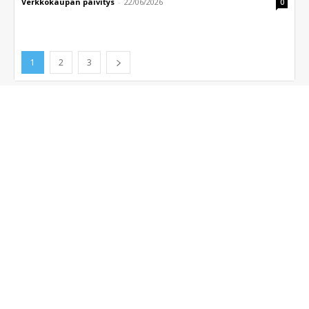
Verkkokaupan päivitys
-
22/06/2026
0
1
2
3