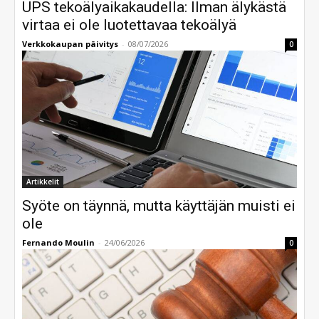
UPS tekoälyaikakaudella: Ilman älykästä
virtaa ei ole luotettavaa tekoälyä
Verkkokaupan päivitys
-
08/07/2026
0
Artikkelit
Syöte on täynnä, mutta käyttäjän muisti ei
ole
Fernando Moulin
-
24/06/2026
0