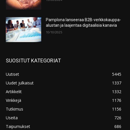
Pamplona lanseeraa B2B-verkkokauppa-
alustan ja laajentaa digitaalisia kanavia
10/10/2025
SUOSITUT KATEGORIAT
Uutiset
5445
Uudet julkaisut
1337
Artikkelit
1332
Vinkkejä
1176
Tutkimus
1156
Useita
726
Taipumukset
686