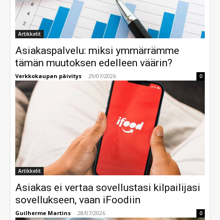
Artikkelit
Asiakaspalvelu: miksi ymmärrämme
tämän muutoksen edelleen väärin?
Verkkokaupan päivitys
-
29/07/2026
0
Artikkelit
Asiakas ei vertaa sovellustasi kilpailijasi
sovellukseen, vaan iFoodiin
Guilherme Martins
-
28/07/2026
0