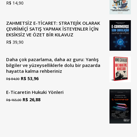
R$
14,90
idi.
ZAHMETSİZ E-TİCARET: STRATEJİK OLARAK
ÇEVRİMİÇİ SATIŞ YAPMAK İSTEYENLER İÇİN
EKSİKSİZ VE ÖZET BİR KILAVUZ
R$
39,90
Daha çok pazarlama, daha az guru: Yanlış
bilgiler ve yüzeyselliklerle dolu bir pazarda
hayatta kalma rehberiniz
Orijinal
Güncel
R$
53,96
R$
84,00
fiyatı:
fiyat:
E-Ticaretin Hukuki Yönleri
84,00
53,96
Orijinal
Güncel
R$
26,88
R$
165,00
R$
R$.
fiyatı
fiyat:
idi.
165,00
26,88
R$
R$.
idi.