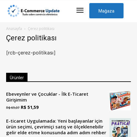
Mağaza
Anasayfa
Çerez politikası
Çerez politikası
[rcb-çerez-politikası]
Ürünler
Ebeveynler ve Çocuklar - İlk E-Ticaret
Girişimim
Orijinal
Güncel
R$
51,59
R$
69,07
fiyatı:
fiyat:
E-ticaret Uygulamada: Yeni başlayanlar için
69,07
51,59
ürün seçimi, çevrimiçi satış ve ölçeklenebilir
gelir elde etme konusunda adım adım rehber
R$
R$.